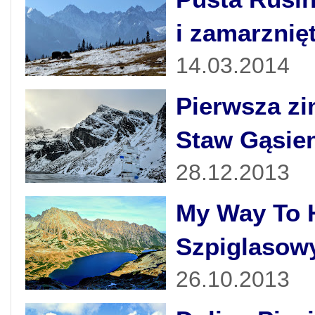
i zamarznię
14.03.2014
Pierwsza zi
Staw Gąsie
28.12.2013
My Way To H
Szpiglasow
26.10.2013