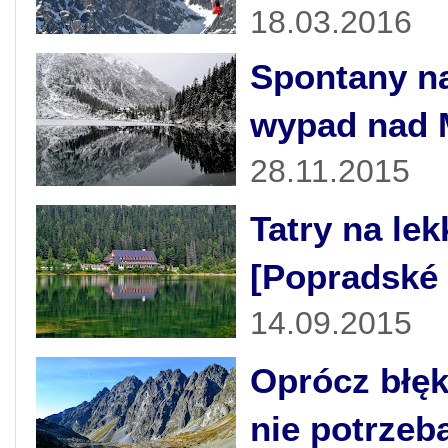
18.03.2016
Spontany na
wypad nad 
28.11.2015
Tatry na lek
[Popradské 
14.09.2015
Oprócz błęki
nie potrzeb