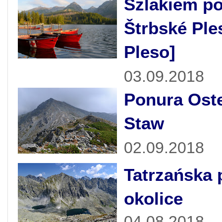
Szlakiem po
Štrbské Ple
Pleso]
03.09.2018
Ponura Oste
Staw
02.09.2018
Tatrzańska 
okolice
04.08.2018