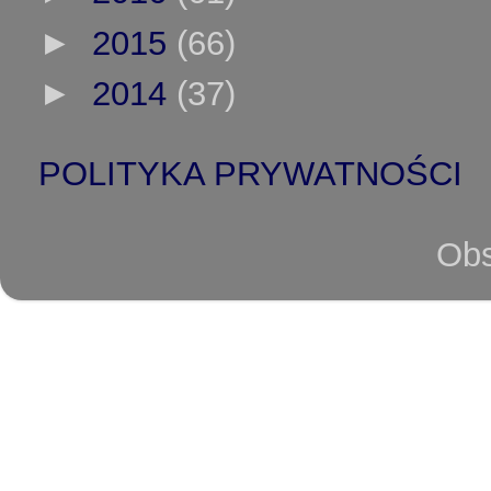
►
2015
(66)
►
2014
(37)
POLITYKA PRYWATNOŚCI
Obs