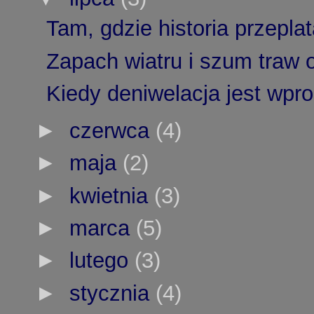
Tam, gdzie historia przeplat
Zapach wiatru i szum traw o
Kiedy deniwelacja jest wpro
►
czerwca
(4)
►
maja
(2)
►
kwietnia
(3)
►
marca
(5)
►
lutego
(3)
►
stycznia
(4)