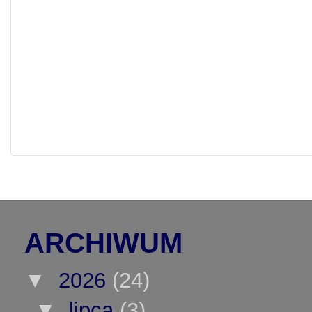
ARCHIWUM
▼
2026
(24)
▼
lipca
(3)