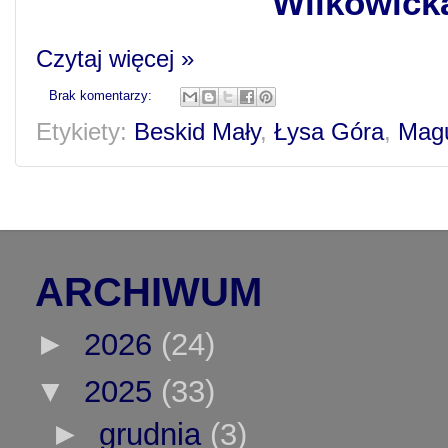
Wilkowicka
Czytaj więcej »
Brak komentarzy:
Etykiety:
Beskid Mały
,
Łysa Góra
,
Magu
ARCHIWUM
►
2026
(24)
▼
2025
(33)
►
grudnia
(3)