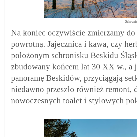
Schronis
Na koniec oczywiście zmierzamy do s
powrotną. Jajecznica i kawa, czy he
położonym schronisku Beskidu Śląsk
zbudowany końcem lat 30 XX w., a j
panoramę Beskidów, przyciągają setk
niedawno przeszło również remont, 
nowoczesnych toalet i stylowych pok