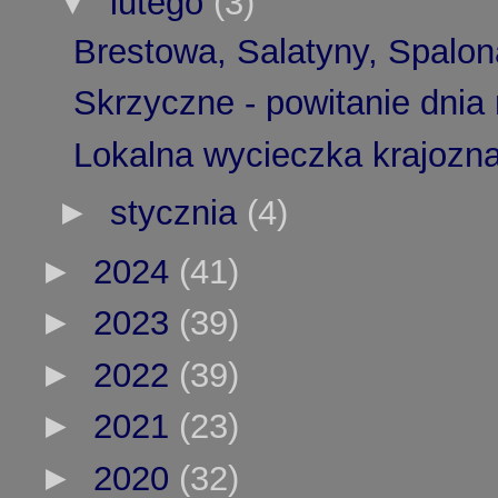
▼
lutego
(3)
Brestowa, Salatyny, Spalona
Skrzyczne - powitanie dnia
Lokalna wycieczka krajozn
►
stycznia
(4)
►
2024
(41)
►
2023
(39)
►
2022
(39)
►
2021
(23)
►
2020
(32)