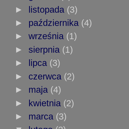
►
listopada
(3)
►
października
(4)
►
września
(1)
►
sierpnia
(1)
►
lipca
(3)
►
czerwca
(2)
►
maja
(4)
►
kwietnia
(2)
►
marca
(3)