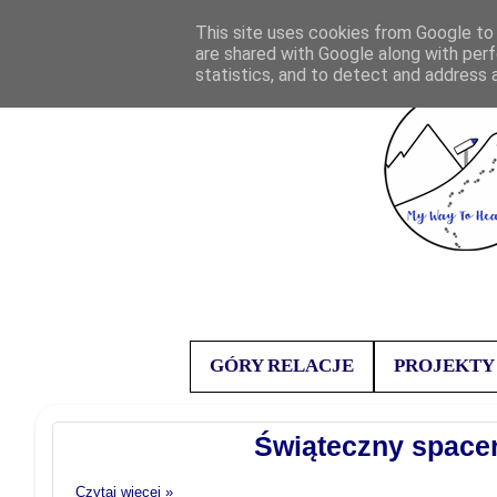
This site uses cookies from Google to d
are shared with Google along with perf
statistics, and to detect and address 
GÓRY RELACJE
PROJEKTY
Świąteczny spacer
Czytaj więcej »