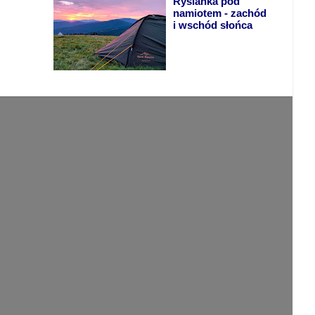
Rysianka pod
namiotem - zachód
i wschód słońca