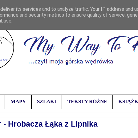
eliver its services and to analyze traffic. Your IP address and 
ormance and security metrics to ensure quality of service, gen
abuse.
MAPY
SZLAKI
TEKSTY RÓŻNE
KSIĄŻK
 - Hrobacza Łąka z Lipnika