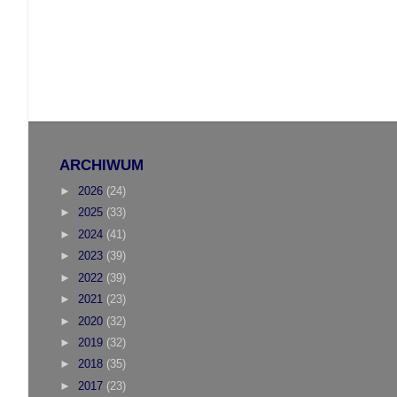
ARCHIWUM
►
2026
(24)
►
2025
(33)
►
2024
(41)
►
2023
(39)
►
2022
(39)
►
2021
(23)
►
2020
(32)
►
2019
(32)
►
2018
(35)
►
2017
(23)