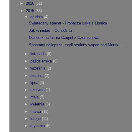
►
2016
(61)
▼
2015
(66)
▼
grudnia
(4)
Świąteczny spacer - Hrobacza Łąka z Lipnika
Jak w niebie – Ochodzita
Diabelski szlak na Czupel z Czernichowa
Spontany najlepsze, czyli szalony wypad nad Morski...
►
listopada
(8)
►
października
(6)
►
września
(2)
►
sierpnia
(2)
►
lipca
(3)
►
czerwca
(1)
►
maja
(7)
►
kwietnia
(5)
►
marca
(11)
►
lutego
(11)
►
stycznia
(6)