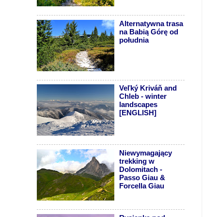
Alternatywna trasa
na Babią Górę od
południa
Veľký Kriváň and
Chleb - winter
landscapes
[ENGLISH]
Niewymagający
trekking w
Dolomitach -
Passo Giau &
Forcella Giau