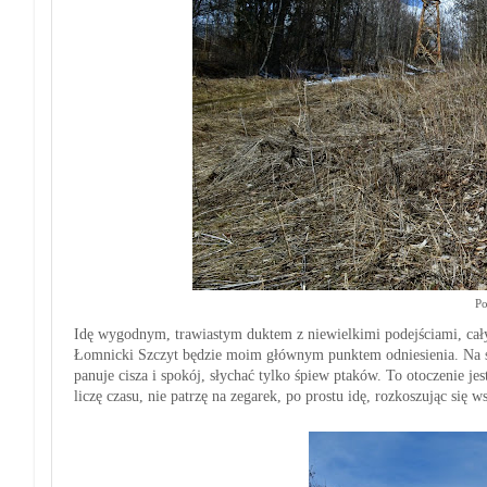
Po
Idę wygodnym, trawiastym duktem z niewielkimi podejściami, cały
Łomnicki Szczyt będzie moim głównym punktem odniesienia. Na szl
panuje cisza i spokój, słychać tylko śpiew ptaków. To otoczenie je
liczę czasu, nie patrzę na zegarek, po prostu idę, rozkoszując się