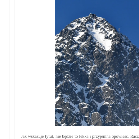
Jak wskazuje ty
tuł
,
nie będzie to lekka i przyjemna opowieść. Racze