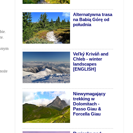
Alternatywna trasa
na Babią Górę od
południa
bie.
ze.
ównym
Veľký Kriváň and
Chleb - winter
landscapes
[ENGLISH]
 może
Niewymagający
trekking w
Dolomitach -
Passo Giau &
Forcella Giau