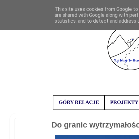
This site uses cookies from Google to d
are shared with Google along with perf
statistics, and to detect and address 
GÓRY RELACJE
PROJEKTY
Do granic wytrzymałośc