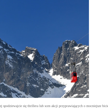
j spodziewajcie się thrillera lub scen akcji przyprawiających o mocniejsze bici