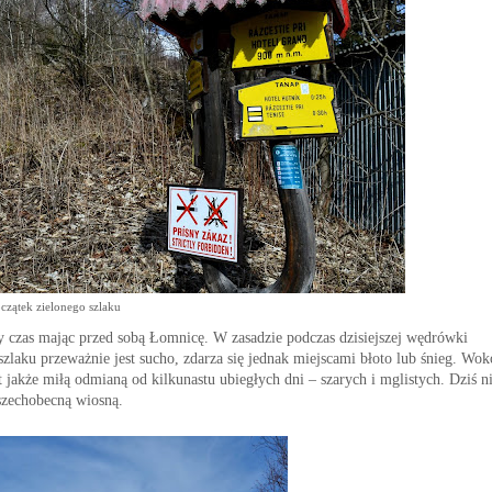
czątek zielonego szlaku
 czas mając przed sobą Łomnicę. W zasadzie podczas dzisiejszej wędrówki
aku przeważnie jest sucho, zdarza się jednak miejscami błoto lub śnieg. Wok
st jakże miłą odmianą od kilkunastu ubiegłych dni – szarych i mglistych. Dziś n
 wszechobecną wiosną.