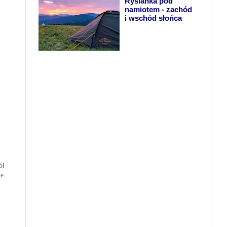
Rysianka pod
namiotem - zachód
i wschód słońca
ół
ie