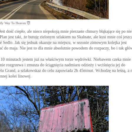
My Way To Heaven 😇
st dość ciepło, ale nieco niepokoją mnie pierzaste chmury błąkające się po nie
lan jest taki, że butuję zielonym szlakiem na Skalnate, ale kusi mnie coś jeszc
ké
S
edlo. Jak się jednak okazuje na miejscu, w sezonie zimowym kolejka jest
kać do maja. Nie jest to dla mnie absolutnie powodem do rozpaczy, bo i tak gł
o 10 minutach jestem już na właściwym torze wędrówki. Niebawem czeka mnie
nie rozgrzewa i zmusza do ściągnięcia nadmiaru odzieży i wciśnięcia jej do
otelu Grand, a szlakowskaz do celu zapowiada 2h 45minut. Wchodzę
na
leśną, a
nnej kolei linowej.