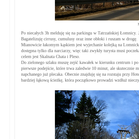
Po niecałych 3h melduję się na parkingu w Tatrzańskiej Łomnicy. Je
Bagatelizuję cirrusy, cumulusy oraz inne obłoki i ruszam w drogę. P
Mianowicie łakomym kąskiem jest wyjechanie kolejką na Lomnic
dostępna tylko dla narciarzy, więc taki zwykły turysta musi pocze
celem jest Skalnata Chata i Pleso.
Do zielonego szlaku muszę zejść kawałek w kierunku centrum i p
pierwsze podejście, które trwa zaledwie 10 minut, ale skutecznie m
napchanego już plecaka. Obecnie znajduję się na rozstaju przy H
bardziej łąkową ścieżkę, która początkowo prowadzi wzdłuż nieczy