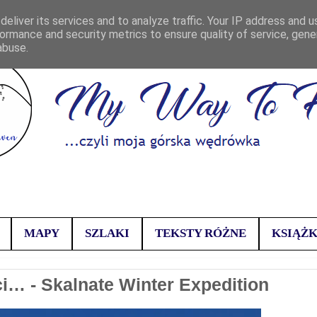
eliver its services and to analyze traffic. Your IP address and 
ormance and security metrics to ensure quality of service, gen
abuse.
MAPY
SZLAKI
TEKSTY RÓŻNE
KSIĄŻK
i… - Skalnate Winter Expedition