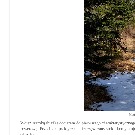
Miej
Wciąż szeroką ścieżką docieram do pierwszego charakterystycznego
rowerową. Przecinam pra
ktycznie
nieuczęszczany stok i kontynuuję
okazalsze.