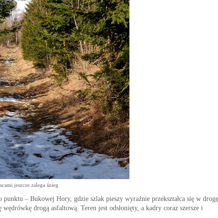
scami jeszcze zalega śnieg
 punktu – Bukowej Hory, gdzie szlak pieszy wyraźnie przekształca się w drog
 wędrówkę drogą asfaltową. Teren jest odsłonięty, a kadry coraz szersze i