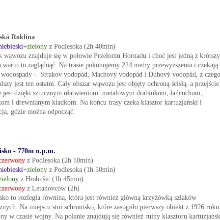
ská Roklina
niebieski
+
zielony
z Podlesoka (2h 40min)
k wąwozu znajduje się w połowie Przełomu Hornadu i choć jest jedną z krótsz
to warto tu zaglądnąć. Na trasie pokonujemy 224 metry przewyższenia i czekają
y wodospady - Strakov vodopád, Machový vodopád i Dúhový vodopád, z czeg
lszy jest ten ostatni. Cały obszar wąwozu jest objęty ochroną ścisłą, a przejście
 jest dzięki sztucznym ułatwieniom: metalowym drabinkom, łańcuchom,
kom i drewnianym kładkom. Na końcu trasy czeka klasztor kartuzjański i
acja, gdzie można odpocząć.
isko - 770m n.p.m.
czerwony
z Podlesoka (2h 10min)
niebieski
+
zielony
z Podlesoka (1h 50min)
zielony
z Hrabušic (1h 45min)
czerwony
z Letanovców (2h)
isko to rozległa równina, która jest również główną krzyżówką szlaków
znych. Na miejscu stoi schronisko, które zastąpiło pierwszy obiekt z 1926 roku
ny w czasie wojny. Na polanie znajdują się również ruiny klasztoru kartuzjańs