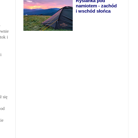
Rysianka pod
namiotem - zachód
i wschód słońca
o
ównie
tok i
i
ł się
 od
ie