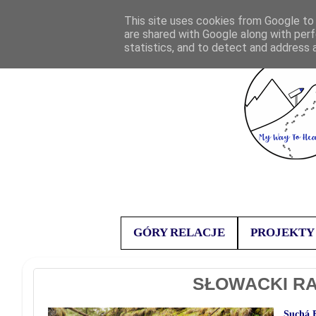
This site uses cookies from Google to d
are shared with Google along with perf
statistics, and to detect and address 
GÓRY RELACJE
PROJEKTY
SŁOWACKI RAJ
Suchá 