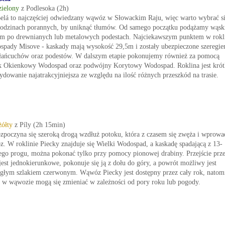
zielony
z Podlesoka (2h)
elá to najczęściej odwiedzany wąwóz w Słowackim Raju, więc warto wybrać s
odzinach porannych, by uniknąć tłumów. Od samego początku podążamy wąs
 po drewnianych lub metalowych podestach. Najciekawszym punktem w rokl
spady Misove - kaskady mają wysokość 29,5m i zostały ubezpieczone szeregi
 łańcuchów oraz podestów. W dalszym etapie pokonujemy również za pomocą
k Okienkowy Wodospad oraz podwójny Korytowy Wodospad. Roklina jest krót
ydowanie najatrakcyjniejsza ze względu na ilość różnych przeszkód na trasie.
żółty
z Píly (2h 15min)
ozpoczyna się szeroką drogą wzdłuż potoku, która z czasem się zwęża i wprowa
. W roklinie Piecky znajduje się Wielki Wodospad, a kaskadę spadającą z 13-
go progu, można pokonać tylko przy pomocy pionowej drabiny. Przejście prz
jest jednokierunkowe, pokonuje się ją z dołu do góry, a powrót możliwy jest
głym szlakiem czerwonym. Wąwóz Piecky jest dostępny przez cały rok, natomi
 w wąwozie mogą się zmieniać w zależności od pory roku lub pogody.