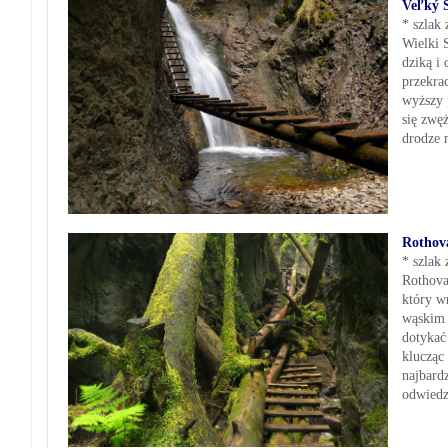
Veľký 
* szlak
Wielki 
dziką i
przekra
wyższy 
się zwę
drodze 
Rothov
* szlak
Rothova
który w
wąskim 
dotykać
klucząc
najbard
odwiedz