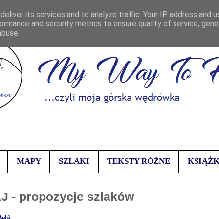
eliver its services and to analyze traffic. Your IP address and 
ormance and security metrics to ensure quality of service, gen
abuse.
MAPY
SZLAKI
TEKSTY RÓŻNE
KSIĄŻK
 - propozycje szlaków
Belá