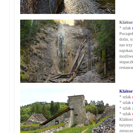
Kláštor
* szlak
Począte
dolin, 
nas trz
najokaza
możliwe
stupacz
restaur
Kláštor
* szlak
* szlak
* szlak
* szlak
Kláštor
turystyc
zniszczo