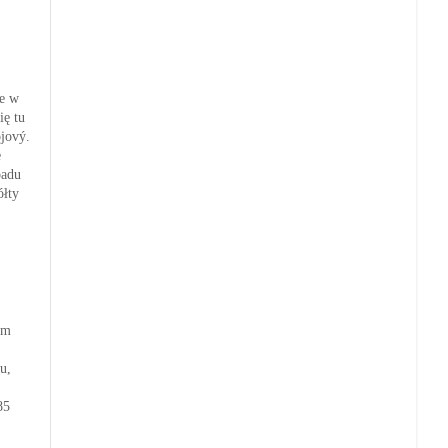
ie w
ię tu
jový.
e
padu
ółty
em
u,
85