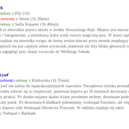
ch
zielony
z Píly (1h)
czerwony
z Vernár (1h 20min)
zielony
z Sedla Kopanec (1h 40min)
ch to niewielkie jezioro ukryte w środku Słowackiego Raju. Miejsce jest niezwy
e i fotogeniczne, a zielonkawy kolor wody tworzy magiczną aurę. W lewej częś
znajduje się niewielka wyspa, do której można dotrzeć przez mostek znajdujący 
ajzloch nie jest częstym celem wycieczek, ponieważ nie leży blisko głównych r
u zaglądnąć przy okazji wycieczki do Wielkiego Sokoła.
Kyseľ
niebieski
+
zielony
z Kláštoriska (1h 35min)
yseľ nie należy do najatrakcyjniejszych wąwozów. Początkowo ścieżka prowad
 trzeba uzbroić się w cierpliwość, ponieważ dopiero po 20 minutach docieramy
ej atrakcji. Po drodze mijamy skalne ściany porośnięte mchem, drewniane podes
iczny potok. Po drewnianych kładkach pokonujemy wodospad Pawlasov, ale wi
e dopiero robi Wodospad Obrońców Przyrody. W roklinie znajduje się także
ki Vodopad v Barikade.