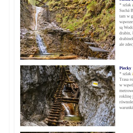
* szlak
Suchá B
tam w g
wąwozem
są Wodo
drabin,
drabine
ale zdec
Piecky
* szlak
Trasa r
w wąwóz
metrowe
roklinę 
równole
warunki