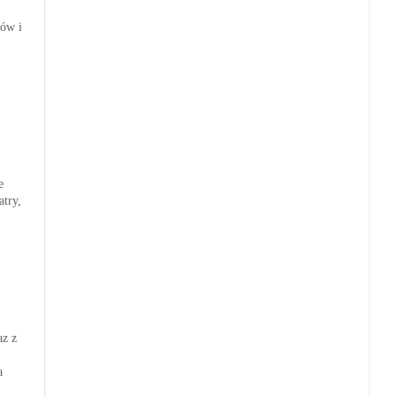
zów i
e
atry,
az z
a