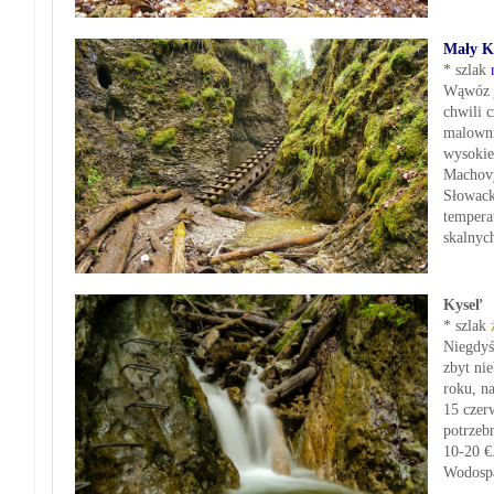
Mały K
* szlak
Wąwóz j
chwili 
malowni
wysokie
Machovy
Słowack
tempera
skalnyc
Kyseľ
* szlak
Niegdyś 
zbyt ni
roku, na
15 czer
potrzeb
10-20 €
Wodospa