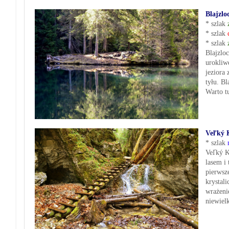
Blajzlo
* szlak
* szlak
* szlak
Blajzlo
urokliw
jeziora 
tyłu. Bl
Warto t
Veľký 
* szlak
Veľký K
lasem i
pierwsz
krystal
wrażeni
niewiel