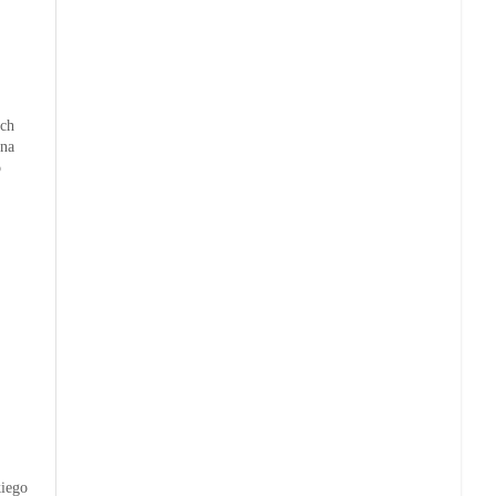
ych
 na
o
kiego