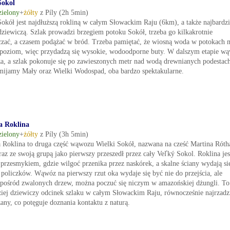
Sokol
zielony
+
żółty
z Píly (2h 5min)
Sokół jest najdłuższą rokliną w całym Słowackim Raju (6km), a także najbardzi
 dziewiczą. Szlak prowadzi brzegiem potoku Sokół, trzeba go kilkakrotnie
czać, a czasem podążać w bród. Trzeba pamiętać, że wiosną woda w potokach 
poziom, więc przydadzą się wysokie, wodoodporne buty. W dalszym etapie w
ża, a szlak pokonuje się po zawieszonych metr nad wodą drewnianych podestac
mijamy Mały oraz Wielki Wodospad, oba bardzo spektakularne.
a Roklina
zielony
+
żółty
z Píly (3h 5min)
 Roklina to druga część wąwozu Wielki Sokół, nazwana na cześć Martina Róth
raz ze swoją grupą jako pierwszy przeszedł przez cały Veľký Sokol. Roklina jes
przesmykiem, gdzie wilgoć przenika przez naskórek, a skalne ściany wydają si
 policzków. Wąwóz na pierwszy rzut oka wydaje się być nie do przejścia, ale
 pośród zwalonych drzew, można poczuć się niczym w amazońskiej dżungli. To
ziej dziewiczy odcinek szlaku w całym Słowackim Raju, równocześnie najrzadz
any, co potęguje doznania kontaktu z naturą.