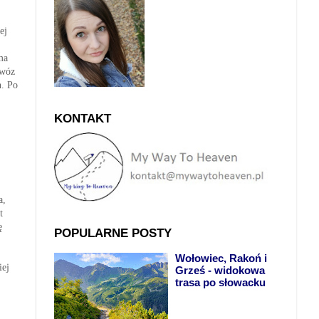
ej
ma
ąwóz
h. Po
KONTAKT
a,
t
ę
POPULARNE POSTY
Wołowiec, Rakoń i
iej
Grześ - widokowa
trasa po słowacku