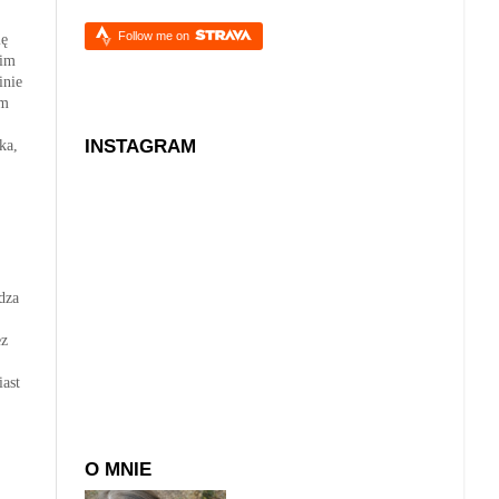
Follow me on
ię
kim
inie
em
INSTAGRAM
ka,
dza
ez
ast
O MNIE