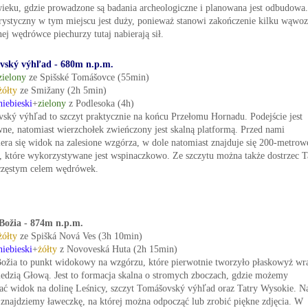
ieku, gdzie prowadzone są badania archeologiczne i planowana jest odbudowa.
rystyczny w tym miejscu jest duży, ponieważ stanowi zakończenie kilku wąwo
ej wędrówce piechurzy tutaj nabierają sił.
vský výhľad - 680m n.p.m.
zielony
ze Spišské Tomášovce (55min)
żółty
ze Smižany (2h 5min)
niebieski
+
zielony
z Podlesoka (4h)
ský výhľad to szczyt praktycznie na końcu Przełomu Hornadu. Podejście jest
wne, natomiast wierzchołek zwieńczony jest skalną platformą. Przed nami
iera się widok na zalesione wzgórza, w dole natomiast znajduje się 200-metrow
, które wykorzystywane jest wspinaczkowo. Ze szczytu można także dostrzec T
 częstym celem wędrówek.
Božia - 874m n.p.m.
żółty
ze Spišká Nová Ves (3h 10min)
niebieski
+
żółty
z Novoveská Huta (2h 15min)
ožia to punkt widokowy na wzgórzu, które pierwotnie tworzyło płaskowyż wr
edzią Głową. Jest to formacja skalna o stromych zboczach, gdzie możemy
ać widok na dolinę Leśnicy, szczyt Tomášovský výhľad oraz Tatry Wysokie. N
 znajdziemy ławeczkę, na której można odpocząć lub zrobić piękne zdjęcia. W