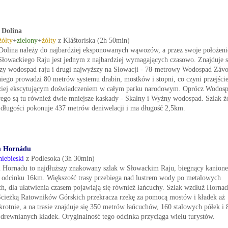
 Dolina
żółty
+
zielony
+
żółty
z Kláštoriska (2h 50min)
Dolina należy do najbardziej eksponowanych wąwozów, a przez swoje położen
Słowackiego Raju jest jednym z najbardziej wymagających czasowo. Znajduje s
zy wodospad raju i drugi najwyższy na Słowacji - 78-metrowy Wodospad Závo
iego prowadzi 80 metrów systemu drabin, mostków i stopni, co czyni przejści
ziej ekscytującym doświadczeniem w całym parku narodowym. Oprócz Wodos
ego są tu również dwie mniejsze kaskady - Skalny i Wyżny wodospad. Szlak ż
j długości pokonuje 437 metrów deniwelacji i ma długość 2,5km.
m Hornádu
niebieski
z Podlesoka (3h 30min)
 Hornadu to najdłuższy znakowany szlak w Słowackim Raju, biegnący kanion
a odcinku 16km. Większość trasy przebiega nad lustrem wody po metalowych
ch, dla ułatwienia czasem pojawiają się również łańcuchy. Szlak wzdłuż Hornad
cieżką Ratowników Górskich przekracza rzekę za pomocą mostów i kładek aż
krotnie, a na trasie znajduje się 350 metrów łańcuchów, 160 stalowych półek i 
drewnianych kładek. Oryginalność tego odcinka przyciąga wielu turystów.