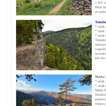
z XIV w
Ruch tu
po piękn
Tomášo
* szlak
* szlak
* szlak
Tomášov
intensy
rozpośc
urwisko
jest on
Matka 
* szlak
* szlak
Matka B
Niedźwi
podziwi
miejscu