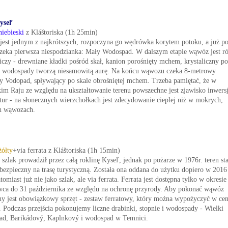
yseľ
niebieski
z Kláštoriska (1h 25min)
est jednym z najkrótszych, rozpoczyna go wędrówka korytem potoku, a już p
czeka pierwsza niespodzianka: Mały Wodospad. W dalszym etapie wąwóz jest r
czy - drewniane kładki pośród skał, kanion porośnięty mchem, krystaliczny po
 wodospady tworzą niesamowitą aurę. Na końcu wąwozu czeka 8-metrowy
 Vodopad, spływający po skale obrośniętej mchem. Trzeba pamiętać, że w
im Raju ze względu na ukształtowanie terenu powszechne jest zjawisko inwersj
tur - na słonecznych wierzchołkach jest zdecydowanie cieplej niż w mokrych,
h wąwozach.
żółty
+via ferrata z Kláštoriska (1h 15min)
szlak prowadził przez całą roklinę Kyseľ, jednak po pożarze w 1976r. teren sta
ebezpieczny na trasę turystyczną. Została ona oddana do użytku dopiero w 2016
tomiast już nie jako szlak, ale via ferrata. Ferrata jest dostępna tylko w okresie
wca do 31 października ze względu na ochronę przyrody. Aby pokonać wąwóz
ny jest obowiązkowy sprzęt - zestaw ferratowy, który można wypożyczyć w cen
. Podczas przejścia pokonujemy liczne drabinki, stopnie i wodospady - Wielki
d, Barikádový, Kaplnkový i wodospad w Temnici.