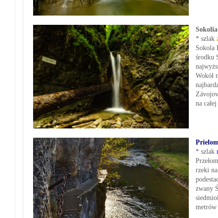
Sokolia
* szlak
Sokola 
środku 
najwyżs
Wokół n
najbard
Závojov
na całe
Prielo
* szlak
Przełom
rzeki n
podesta
zwany Ś
siedmio
metrów 