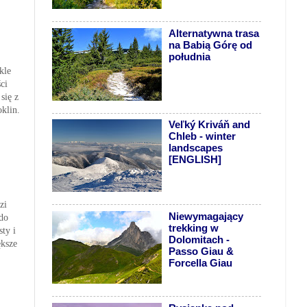
Alternatywna trasa
na Babią Górę od
południa
kle
ci
się z
oklin.
Veľký Kriváň and
Chleb - winter
landscapes
[ENGLISH]
zi
Niewymagający
 do
trekking w
ty i
Dolomitach -
ększe
Passo Giau &
Forcella Giau