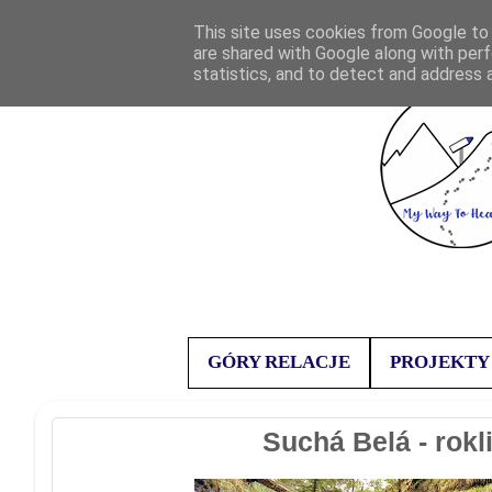
This site uses cookies from Google to d
are shared with Google along with perf
statistics, and to detect and address 
GÓRY RELACJE
PROJEKTY
Suchá Belá - rokl