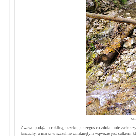
Mok
Żwawo podążam rokliną
, oczekując czegoś co zdoła mnie zaskocz
łańcuchy, a marsz w szczelnie zamkniętym wąwozie jest całkiem kli