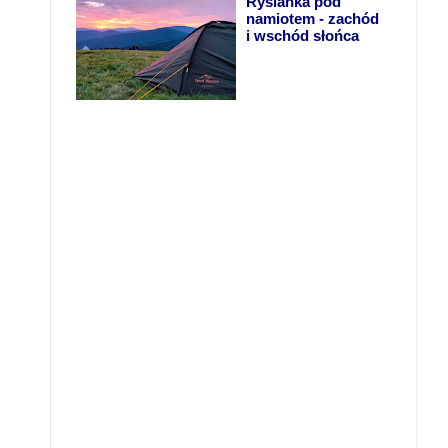
Rysianka pod
namiotem - zachód
i wschód słońca