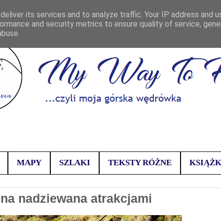
eliver its services and to analyze traffic. Your IP address and 
ormance and security metrics to ensure quality of service, gen
abuse.
MAPY
SZLAKI
TEKSTY RÓŻNE
KSIĄŻK
ina nadziewana atrakcjami