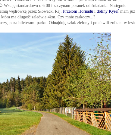
😉
Wstaję standardowo o 6:00 i zaczynam poranek od śniadania.
Następnie
tatnią wędrówkę przez Słowacki Raj.
Przełom Hornadu
i
doliny
Kyseľ
ma
m już
, która ma długość zaledwie 4km.
Czy mnie zaskoczy..
.?
uszy
, poza bileterami parku.
Odnajduję szlak zielony
i po chwili znik
am
w lesi