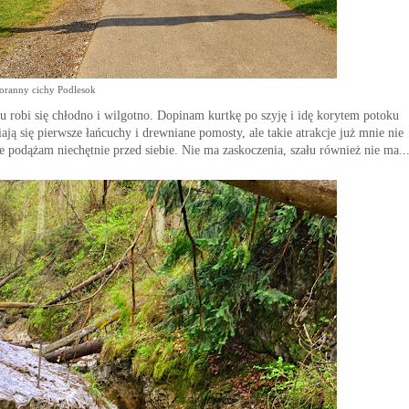
oranny cichy
Podlesok
u
robi się chłodno i wilgotno. D
opinam kurtkę po szyję i
i
dę korytem potoku
ają się pierwsze ła
ń
cu
chy i
drewniane
pomosty
, ale takie atrakcje już mnie nie
e
podążam niechętnie przed siebie.
Nie ma zaskoczenia
,
s
zału również nie ma
..