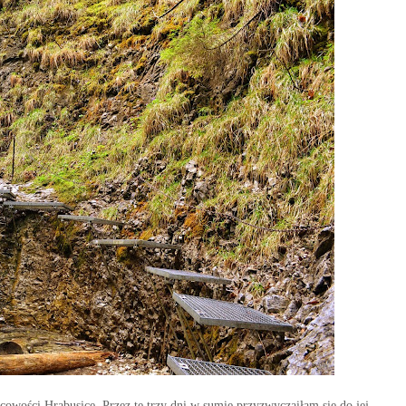
scowości
Hrabusice
. Przez te trzy dni
w
sumie przyzwycz
aiłam się do jej