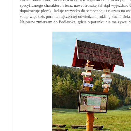
specyficznego charakteru
i teraz nawet troszkę żal stąd wyjeżdżać 
d
opakowuję plecak, ładuję wszystko do samochodu i ruszam na os
sobą, więc
d
ziś
pora na najczęściej odwiedzaną roklinę
Suchá Belá
Najpierw zmierzam
do Podlesoka, gdzie
o poranku
nie ma żywej d