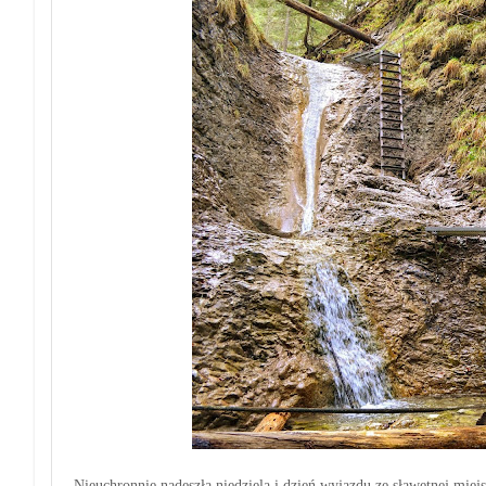
Nieuchronnie nadeszła niedziela i dzień wyjazdu ze sławetn
ej miej