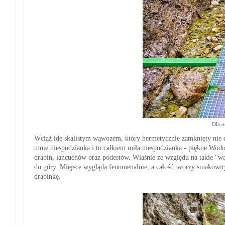
Dla 
Wciąż idę
skalistym
wąwozem, k
tóry hermetycznie zamknięty nie 
mnie niespodzianka i to całkiem miła niespodzianka
-
p
iękne Wodo
drabin, łańcuchów
oraz
podestów
.
W
łaśnie ze względu na takie "w
do góry. Mi
ejsce wygląda fenomenalnie
, a całość tworzy smakowit
drabinkę
.