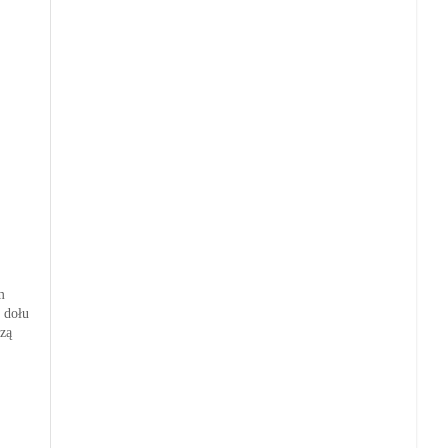
m
 dołu
zą