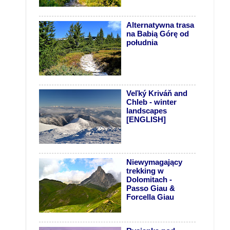
Alternatywna trasa
na Babią Górę od
południa
.
Veľký Kriváň and
Chleb - winter
landscapes
[ENGLISH]
Niewymagający
trekking w
Dolomitach -
Passo Giau &
Forcella Giau