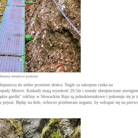
odmiany metalowe po
mo
sty
dopuszcza do siebie
promieni słońca
.
N
agle za zakrętem czeka na
spady Misove
.
K
askad
y mają
wysokoś
ć
29,5m
i
został
y ubezpieczone szeregie
ąskie gardła" rokliny w S
ł
owackim
R
aju są jednokierunkowe i pokonuje si
ę
je z
y pejzaż
.
Będąc na dole, ochoczo
przebieram nogami, by wdrapać się na pierws