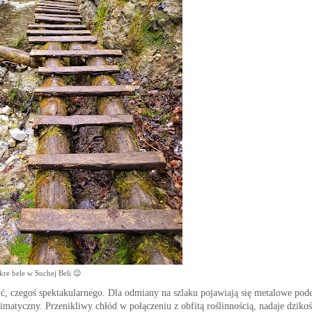
re bele w Suchej Beli 😉
yć
, c
ze
go
ś spektakularnego.
Dla odmian
y
na
szlaku pojawiają się
metalowe pode
matyczny. Przenikliwy chłód w połączeniu z obfitą roślinnością, nadaje dzikoś