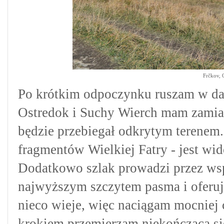
Frčkov, 
Po krótkim odpoczynku ruszam w da
Ostredok i Suchy Wierch mam zamiar 
będzie przebiegał odkrytym terenem.
fragmentów Wielkiej Fatry - jest wi
Dodatkowo szlak prowadzi przez wsp
najwyższym szczytem pasma i oferuj
nieco wieje, więc naciągam mocniej
krokiem przemierzam niekończącą si