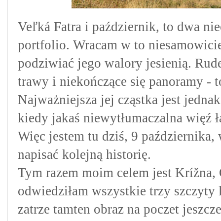
Veľká Fatra i październik, to dwa n
portfolio. Wracam w to niesamowicie
podziwiać jego walory jesienią. Rud
trawy i niekończące się panoramy - t
Najważniejsza jej cząstka jest jedna
kiedy jakaś niewytłumaczalna więź 
Więc jestem tu dziś, 9 października,
napisać kolejną historię.
Tym razem moim celem jest Krížna, O
odwiedziłam wszystkie trzy szczyty l
zatrze tamten obraz na poczet jeszc