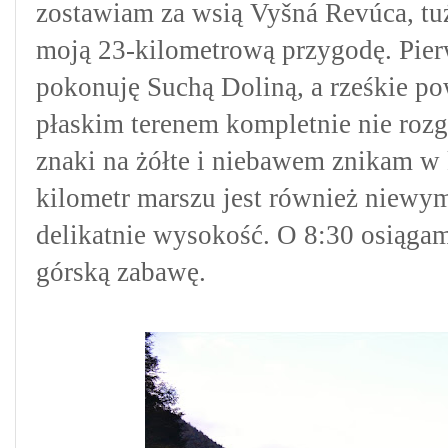
zostawiam za wsią Vyšná Revúca, tu
moją 23-kilometrową przygodę. Pie
pokonuję Suchą Doliną, a rześkie pow
płaskim terenem kompletnie nie roz
znaki na żółte i niebawem znikam w
kilometr marszu jest również niewy
delikatnie wysokość. O 8:30 osiąga
górską zabawę.