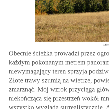
Wido
Obecnie ścieżka prowadzi przez ogr
każdym pokonanym metrem panorama r
niewymagający teren sprzyja podziwi
Złote trawy szumią na wietrze, powie
zmarznąć. Mój wzrok przyciąga główn
niekończąca się przestrzeń wokół mni
wszystko wygląda surrealistycznie. A