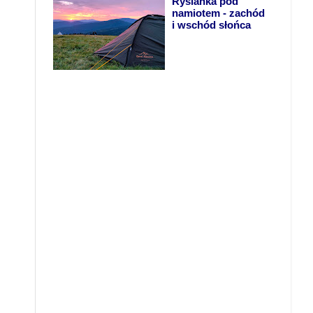
Rysianka pod
namiotem - zachód
i wschód słońca