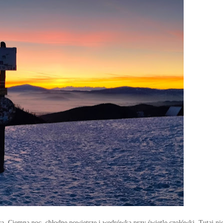
 Ciemna noc, chłodne powietrze i wędrówka przy świetle czołówki. Tutaj nic