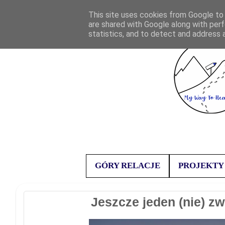
This site uses cookies from Google to d
are shared with Google along with perf
statistics, and to detect and address 
GÓRY RELACJE
PROJEKTY
Jeszcze jeden (nie) z