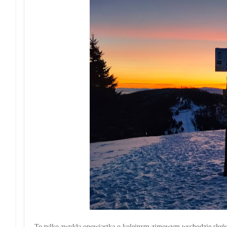
To tylko zwykła opowiastka o kolejnym zimowym wschodzie słońca.