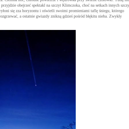
b przyjdzie obejrzeć spektakl na szczyt Klimczoka, choć na setkach innych szcz
yłoni się zza horyzontu i oświetli swoimi promieniami taflę śniegu, którego
rozgrzewać, a ostatnie gwiazdy znikną gdzieś pośród błękitu nieba. Zwykły