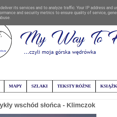
eliver its services and to analyze traffic. Your IP address and 
ormance and security metrics to ensure quality of service, gen
abuse.
MAPY
SZLAKI
TEKSTY RÓŻNE
KSIĄŻK
wykły wschód słońca - Klimczok