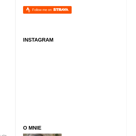
Follow me on
INSTAGRAM
O MNIE
 się