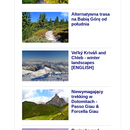
Alternatywna trasa
na Babią Górę od
południa
Veľký Kriváň and
Chleb - winter
landscapes
[ENGLISH]
Niewymagający
trekking w
Dolomitach -
Passo Giau &
Forcella Giau