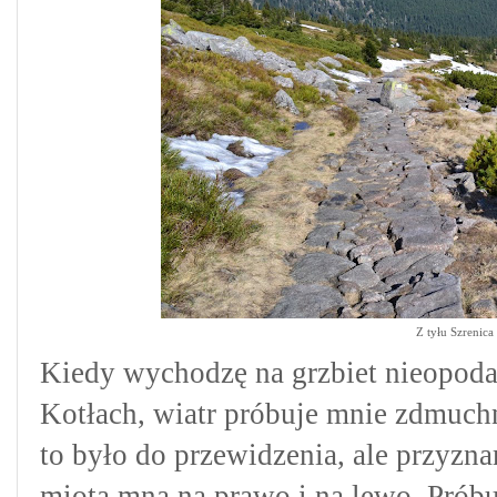
Z tyłu Szrenica
Kiedy wychodzę na grzbiet nieopoda
Kotłach, wiatr próbuje mnie zdmuch
to było do przewidzenia, ale przyzna
miota mną na prawo i na lewo. Próbu