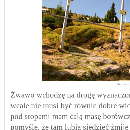
Stop – oc
Żwawo wchodzę na drogę wyznaczoną 
wcale nie musi być równie dobre wio
pod stopami mam całą masę borówczys
pomyślę, że tam lubią siedzieć żmij