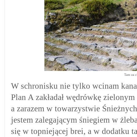
Tam za c
W schronisku nie tylko wcinam kanap
Plan A zakładał wędrówkę zielonym
a zarazem w towarzystwie Śnieżnyc
jestem zalegającym śniegiem w żleba
się w topniejącej brei, a w dodatku t