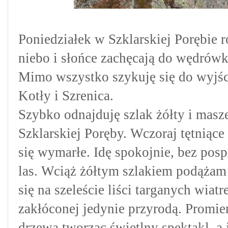
Poniedziałek w Szklarskiej Porębie 
niebo i słońce zachęcają do wędrówki
Mimo wszystko szykuję się do wyjśc
Kotły i Szrenica.
Szybko odnajduję szlak żółty i masz
Szklarskiej Poręby. Wczoraj tętniąc
się wymarłe. Idę spokojnie, bez pos
las.
Wciąż żółtym szlakiem podążam 
się na szeleście liści targanych wia
zakłóconej jedynie przyrodą. Promien
drzewa tworząc świetlny spektakl, a 