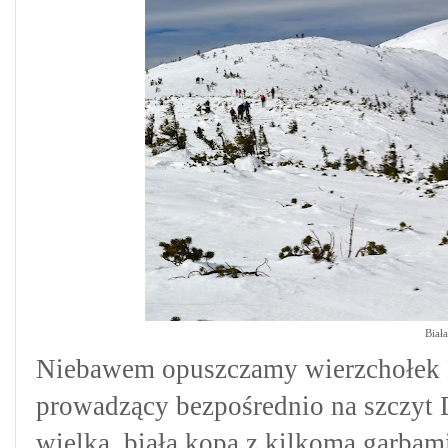
Biał
Niebawem opuszczamy wierzchołek 
prowadzący
bezpośrednio
na szczyt 
wielka, biała kopa z kilkoma garba