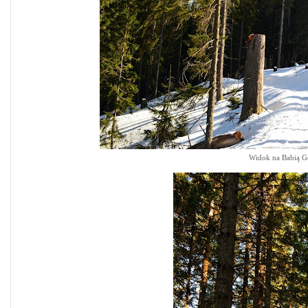
Widok na Babią Gó