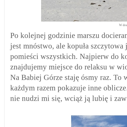
W dro
Po kolejnej godzinie marszu dociera
jest mnóstwo, ale kopuła szczytowa j
pomieści
wszystkich
. Najpierw do ko
znajdujemy miejsce do relaksu w w
Na Babiej Górze staję ósmy raz. To w
każdym razem pokazuje inne oblicze. 
nie nudzi mi się, wciąż ją lubię i z