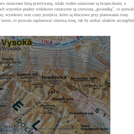
owo oznaczane linią przerywaną, szlaki trudne oznaczane są kropeczkami, a
ch wszystkie punkty widokowe oznaczone są czerwoną „gwiazdką”, co pozwal
, wysokości oraz czasy przejścia, które są kluczowe przy planowaniu trasy.
ia lawin, co pozwala zaplanować zimową trasę, tak by unikać szlaków szczególn