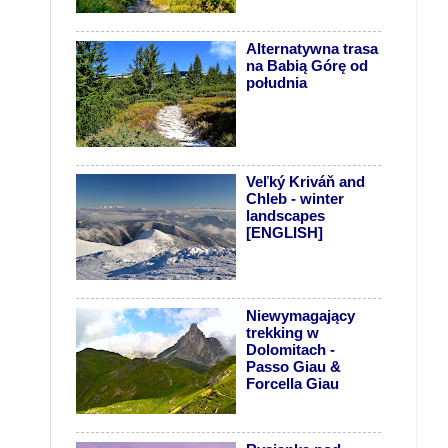
Alternatywna trasa
na Babią Górę od
południa
Veľký Kriváň and
Chleb - winter
landscapes
[ENGLISH]
Niewymagający
trekking w
Dolomitach -
Passo Giau &
Forcella Giau