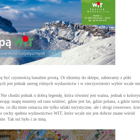
być czynnością banalnie prostą. Ot idziemy do sklepu, zabieramy z póki
ch jest jednak szereg różnych wydawnictw i w rzeczywistości wybór wcale nie
 Nie chodzi jednak o dobrą legendę, która również jest ważna, jednak o kolorys
rając mapę musimy od razu widzieć, gdzie jest las, gdzie polana, a gdzie turni
w, co dla mnie oznacza nie tylko szlaki turystyczne, ale i drogi rowerowe, ście
żne cechy spełnia wydawnictwo WIT, które wcale nie jest dobrze znane wśród
anie. Tak też było i ze mną.