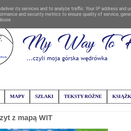
eliver its services and to analyze traffic. Your IP address and 
ormance and security metrics to ensure quality of service, gen
abuse.
MAPY
SZLAKI
TEKSTY RÓŻNE
KSIĄŻK
zyt z mapą WIT