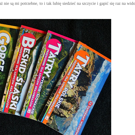
nie są mi potrzebne, to i tak lubię siedzieć na szczycie i gapić się raz na wid