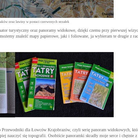
zlaków oraz lawiny w postaci czerwonych strzałek
tor turystyczny oraz panoramy widokowe, dzięki czemu przy pierwszej wizyc
żemy znaleźć mapy papierowe, jaki i foliowane, ja wybieram te drugie z rac
Przewodniki dla Łowców Krajobrazów, czyli serię panoram widokowych, któ
iej nauczyć się topografii. Osobiście panoramki skradły moje serce i chętnie z