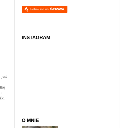
Follow me on
INSTAGRAM
 jest
tkę
a.
żki
O MNIE