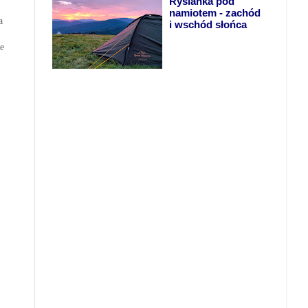
Rysianka pod
namiotem - zachód
a
i wschód słońca
ie