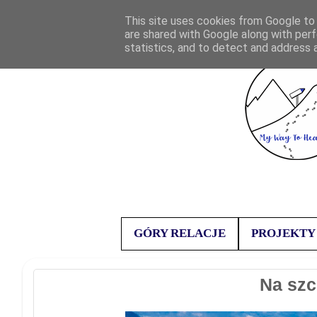
This site uses cookies from Google to d
are shared with Google along with perf
statistics, and to detect and address 
GÓRY RELACJE
PROJEKTY
Na szc