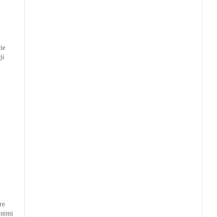
ie
ji
re
 nimi