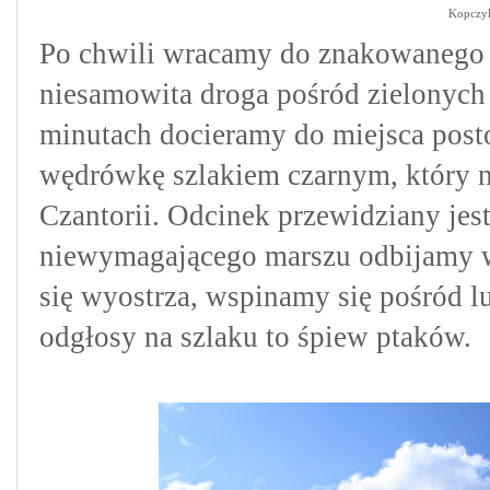
Kopczyk
Po chwili wracamy do znakowanego s
niesamowita droga pośród zielonych
minutach d
ocieramy do miejsca pos
wędrówkę szlakiem czarnym, który n
Czantorii. Odcinek przewidziany jes
niewymagającego marszu odbijamy w 
się wyostrza, wspinamy się pośród lu
odgłosy na szlaku to śpiew ptaków.