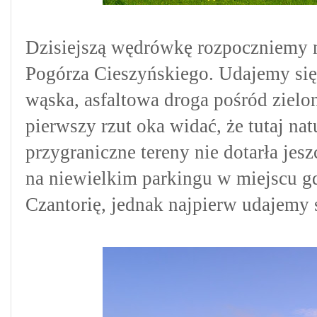
Dzisiejszą wędrówkę rozpoczniemy n
Pogórza Cieszyńskiego. Udajemy się
wąska, asfaltowa droga pośród zielo
pierwszy rzut oka widać, że tutaj nat
przygraniczne tereny nie dotarła je
na niewielkim parkingu w miejscu gd
Czantorię, jednak najpierw udajemy