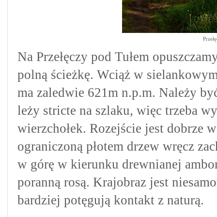
Przeł
Na Przełęczy pod Tułem opuszczamy
polną ścieżkę. Wciąż w sielankowym 
ma zaledwie 621m n.p.m. Należy być
leży stricte na szlaku, więc trzeba 
wierzchołek. Rozejście jest dobrze w
ograniczoną płotem drzew wręcz za
w górę w kierunku drewnianej ambony
poranną rosą. Krajobraz jest niesamo
bardziej potęgują kontakt z naturą.