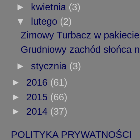
►
kwietnia
(3)
▼
lutego
(2)
Zimowy Turbacz w pakiecie 
Grudniowy zachód słońca 
►
stycznia
(3)
►
2016
(61)
►
2015
(66)
►
2014
(37)
POLITYKA PRYWATNOŚCI