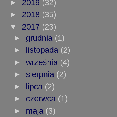
►
2019
(32)
►
2018
(35)
▼
2017
(23)
►
grudnia
(1)
►
listopada
(2)
►
września
(4)
►
sierpnia
(2)
►
lipca
(2)
►
czerwca
(1)
►
maja
(3)