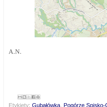
A.N.
Etykiety:
Gubałówka
,
Pogórze Spisko-