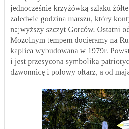
jednocześnie krzyżówką szlaku żółte
zaledwie godzina marszu, który kon
najwyższy szczyt Gorców.
Ostatni o
Mozolnym tempem docieramy na Rus
kaplica wybudowana w 1979r. Powstał
i jest przesycona symboliką patriot
dzwonnicę i polowy ołtarz, a od maj