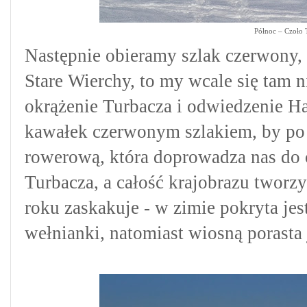
Północ – Czoło 
Następnie obieramy szlak
czerwony,
Stare Wierchy, to my wcale się tam 
okrążenie Turbacza i odwiedzenie H
kawałek czerwonym szlakiem, by po
rowerową, która doprowadza nas do c
Turbacza, a
całość krajobrazu tworz
roku zaskakuje - w zimie pokryta jes
wełnianki
, natomiast wiosną porast