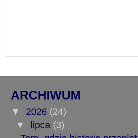
ARCHIWUM
▼
2026
(24)
▼
lipca
(3)