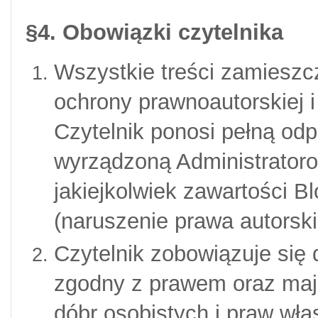
§4.
Obowiązki czytelnika
Wszystkie treści zamieszc
ochrony prawnoautorskiej i
Czytelnik ponosi pełną od
wyrządzoną Administrator
jakiejkolwiek zawartości B
(
naruszenie prawa autorski
Czytelnik
zobowiązuje się
zgodny z prawem oraz ma
dóbr osobistych i praw wła