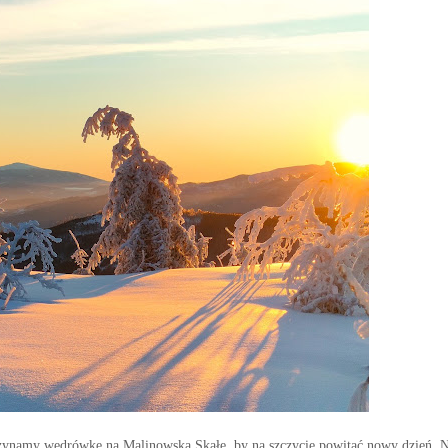
oczynamy wędrówkę na Malinowską Skałę, by na szczycie powitać nowy dzień. 