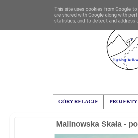
This site uses cookies from Google to d
are shared with Google along with perf
statistics, and to detect and address 
GÓRY RELACJE
PROJEKTY
Malinowska Skała - p