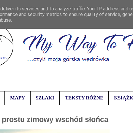
eliver its services and to analyze traffic. Your IP address and 
ormance and security metrics to ensure quality of service, gen
abuse.
MAPY
SZLAKI
TEKSTY RÓŻNE
KSIĄŻK
o prostu zimowy wschód słońca