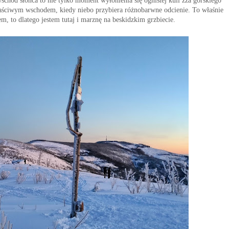
schód słońca to nie tylko moment wyłonienia się ognistej kuli zza górskiego
właściwym wschodem, kiedy niebo przybiera różnobarwne odcienie. To właśnie
em, to dlatego jestem tutaj i marznę na beskidzkim grzbiecie.