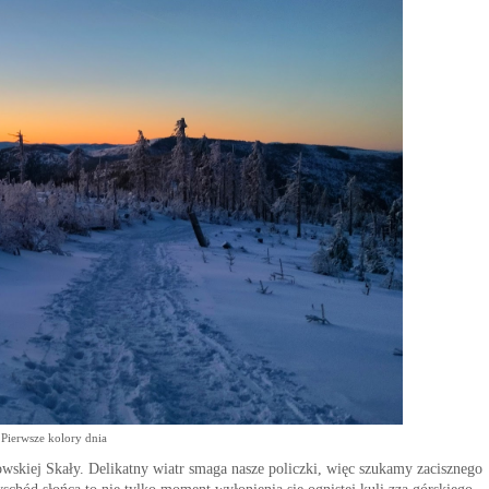
Pierwsze kolory dnia
wskiej Skały. Delikatny wiatr smaga nasze policzki, więc szukamy zacisznego