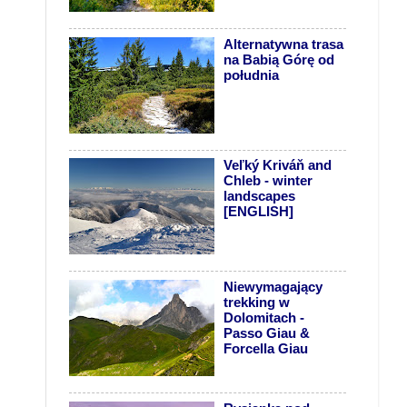
Alternatywna trasa
na Babią Górę od
południa
Veľký Kriváň and
Chleb - winter
landscapes
[ENGLISH]
Niewymagający
trekking w
Dolomitach -
Passo Giau &
Forcella Giau