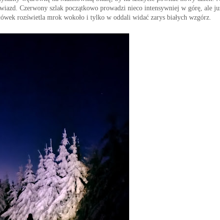
e gwiazd. Czerwony szlak początkowo prowadzi nieco intensywniej w górę, ale ju
ówek rozświetla mrok wokoło i tylko w oddali widać zarys białych wzgórz.