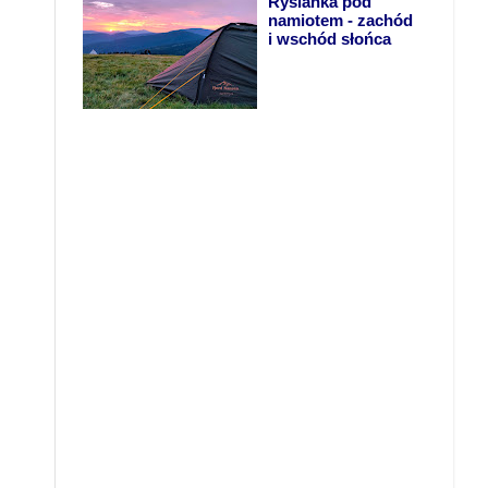
Rysianka pod
namiotem - zachód
i wschód słońca