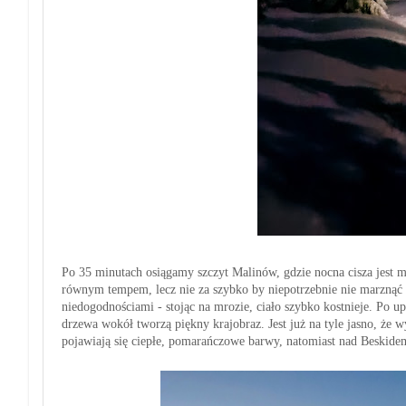
Po 35 minutach osiągamy szczyt Malinów, gdzie nocna cisza jest
równym tempem, lecz nie za szybko by niepotrzebnie nie marznąć n
niedogodnościami - stojąc na mrozie, ciało szybko kostnieje. Po u
drzewa wokół tworzą piękny krajobraz. Jest już na tyle jasno, ż
pojawiają się ciepłe, pomarańczowe barwy, natomiast nad Beskidem