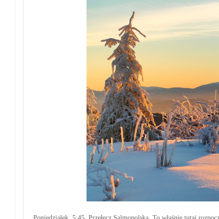
Poniedziałek, 5:45, Przełęcz Salmopolska. To właśnie tutaj rozp