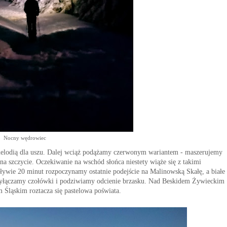
Nocny wędrowiec
 melodią dla uszu. Dalej wciąż podążamy czerwonym wariantem - maszerujemy
a szczycie. Oczekiwanie na wschód słońca niestety wiąże się z takimi
pływie 20 minut rozpoczynamy ostatnie podejście na Malinowską Skałę, a białe
e wyłączamy czołówki i podziwiamy odcienie brzasku. Nad Beskidem Żywieckim
 Śląskim roztacza się pastelowa poświata.