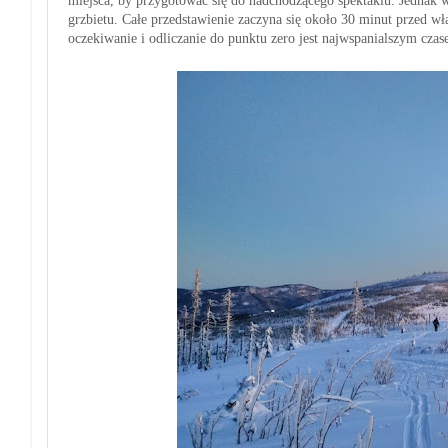
miejsca, by przygotować się do nadchodzącego spektaklu. Jednak w
grzbietu. Całe przedstawienie zaczyna się około 30 minut przed 
oczekiwanie i odliczanie do punktu zero jest najwspanialszym czas